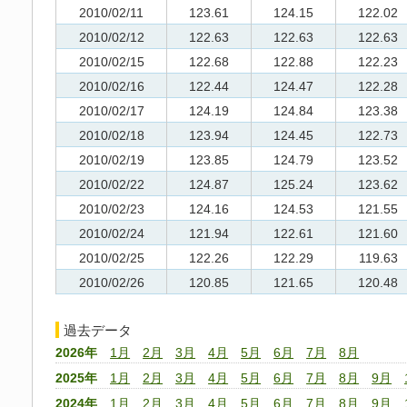
2010/02/11
123.61
124.15
122.02
2010/02/12
122.63
122.63
122.63
2010/02/15
122.68
122.88
122.23
2010/02/16
122.44
124.47
122.28
2010/02/17
124.19
124.84
123.38
2010/02/18
123.94
124.45
122.73
2010/02/19
123.85
124.79
123.52
2010/02/22
124.87
125.24
123.62
2010/02/23
124.16
124.53
121.55
2010/02/24
121.94
122.61
121.60
2010/02/25
122.26
122.29
119.63
2010/02/26
120.85
121.65
120.48
過去データ
2026年
1月
2月
3月
4月
5月
6月
7月
8月
2025年
1月
2月
3月
4月
5月
6月
7月
8月
9月
2024年
1月
2月
3月
4月
5月
6月
7月
8月
9月