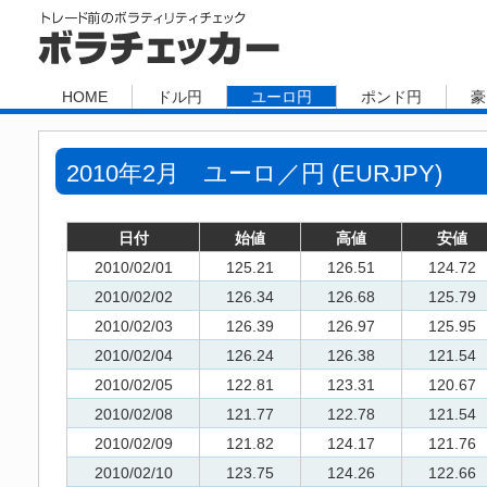
HOME
ドル円
ユーロ円
ポンド円
豪
2010年2月 ユーロ／円 (EURJPY)
日付
始値
高値
安値
2010/02/01
125.21
126.51
124.72
2010/02/02
126.34
126.68
125.79
2010/02/03
126.39
126.97
125.95
2010/02/04
126.24
126.38
121.54
2010/02/05
122.81
123.31
120.67
2010/02/08
121.77
122.78
121.54
2010/02/09
121.82
124.17
121.76
2010/02/10
123.75
124.26
122.66