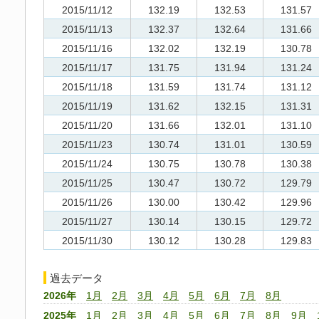
2015/11/12
132.19
132.53
131.57
2015/11/13
132.37
132.64
131.66
2015/11/16
132.02
132.19
130.78
2015/11/17
131.75
131.94
131.24
2015/11/18
131.59
131.74
131.12
2015/11/19
131.62
132.15
131.31
2015/11/20
131.66
132.01
131.10
2015/11/23
130.74
131.01
130.59
2015/11/24
130.75
130.78
130.38
2015/11/25
130.47
130.72
129.79
2015/11/26
130.00
130.42
129.96
2015/11/27
130.14
130.15
129.72
2015/11/30
130.12
130.28
129.83
過去データ
2026年
1月
2月
3月
4月
5月
6月
7月
8月
2025年
1月
2月
3月
4月
5月
6月
7月
8月
9月