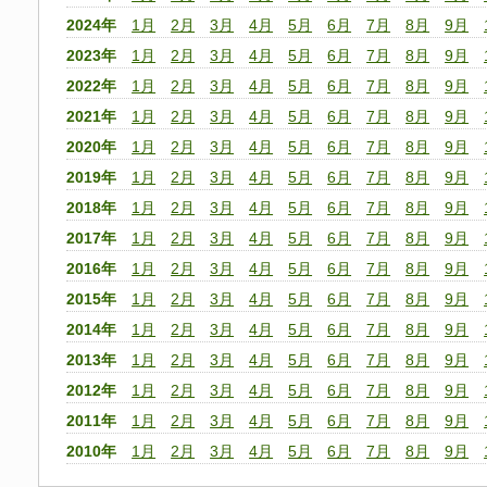
2024年
1月
2月
3月
4月
5月
6月
7月
8月
9月
2023年
1月
2月
3月
4月
5月
6月
7月
8月
9月
2022年
1月
2月
3月
4月
5月
6月
7月
8月
9月
2021年
1月
2月
3月
4月
5月
6月
7月
8月
9月
2020年
1月
2月
3月
4月
5月
6月
7月
8月
9月
2019年
1月
2月
3月
4月
5月
6月
7月
8月
9月
2018年
1月
2月
3月
4月
5月
6月
7月
8月
9月
2017年
1月
2月
3月
4月
5月
6月
7月
8月
9月
2016年
1月
2月
3月
4月
5月
6月
7月
8月
9月
2015年
1月
2月
3月
4月
5月
6月
7月
8月
9月
2014年
1月
2月
3月
4月
5月
6月
7月
8月
9月
2013年
1月
2月
3月
4月
5月
6月
7月
8月
9月
2012年
1月
2月
3月
4月
5月
6月
7月
8月
9月
2011年
1月
2月
3月
4月
5月
6月
7月
8月
9月
2010年
1月
2月
3月
4月
5月
6月
7月
8月
9月