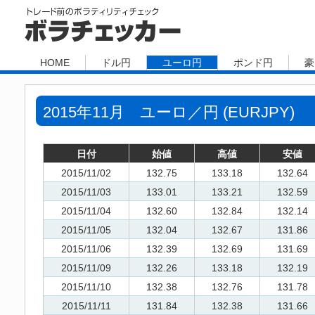
HOME
ドル円
ユーロ円
ポンド円
豪
2015年11月 ユーロ／円 (EURJPY)
日付
始値
高値
安値
2015/11/02
132.75
133.18
132.64
2015/11/03
133.01
133.21
132.59
2015/11/04
132.60
132.84
132.14
2015/11/05
132.04
132.67
131.86
2015/11/06
132.39
132.69
131.69
2015/11/09
132.26
133.18
132.19
2015/11/10
132.38
132.76
131.78
2015/11/11
131.84
132.38
131.66