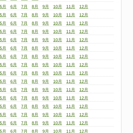
5月
6月
7月
8月
9月
10月
11月
12月
5月
6月
7月
8月
9月
10月
11月
12月
5月
6月
7月
8月
9月
10月
11月
12月
5月
6月
7月
8月
9月
10月
11月
12月
5月
6月
7月
8月
9月
10月
11月
12月
5月
6月
7月
8月
9月
10月
11月
12月
5月
6月
7月
8月
9月
10月
11月
12月
5月
6月
7月
8月
9月
10月
11月
12月
5月
6月
7月
8月
9月
10月
11月
12月
5月
6月
7月
8月
9月
10月
11月
12月
5月
6月
7月
8月
9月
10月
11月
12月
5月
6月
7月
8月
9月
10月
11月
12月
5月
6月
7月
8月
9月
10月
11月
12月
5月
6月
7月
8月
9月
10月
11月
12月
5月
6月
7月
8月
9月
10月
11月
12月
5月
6月
7月
8月
9月
10月
11月
12月