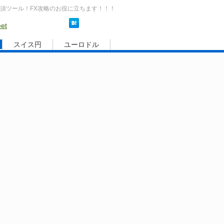
須ツール！FX攻略のお役に立ちます！！！
et
スイス円
ユーロドル