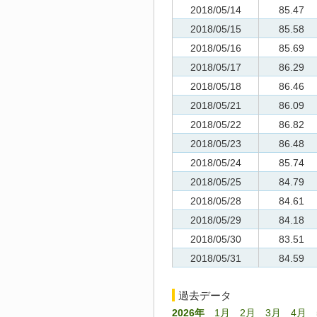
2018/05/14
85.47
2018/05/15
85.58
2018/05/16
85.69
2018/05/17
86.29
2018/05/18
86.46
2018/05/21
86.09
2018/05/22
86.82
2018/05/23
86.48
2018/05/24
85.74
2018/05/25
84.79
2018/05/28
84.61
2018/05/29
84.18
2018/05/30
83.51
2018/05/31
84.59
過去データ
2026年
1月
2月
3月
4月