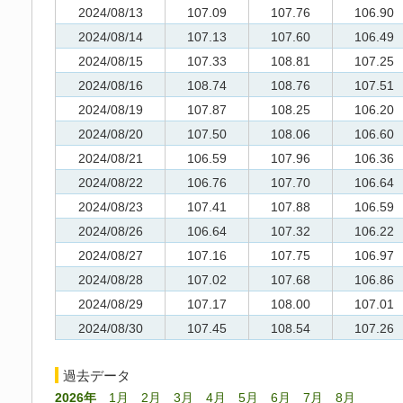
2024/08/13
107.09
107.76
106.90
2024/08/14
107.13
107.60
106.49
2024/08/15
107.33
108.81
107.25
2024/08/16
108.74
108.76
107.51
2024/08/19
107.87
108.25
106.20
2024/08/20
107.50
108.06
106.60
2024/08/21
106.59
107.96
106.36
2024/08/22
106.76
107.70
106.64
2024/08/23
107.41
107.88
106.59
2024/08/26
106.64
107.32
106.22
2024/08/27
107.16
107.75
106.97
2024/08/28
107.02
107.68
106.86
2024/08/29
107.17
108.00
107.01
2024/08/30
107.45
108.54
107.26
過去データ
2026年
1月
2月
3月
4月
5月
6月
7月
8月