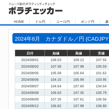
HOME
ドル円
ユーロ円
ポンド円
豪
2024年8月 カナダドル／円 (CADJPY
日付
始値
高値
安値
2024/08/01
108.53
109.22
107.55
2024/08/02
107.58
107.98
105.59
2024/08/05
105.58
105.64
101.62
2024/08/06
104.15
105.99
103.95
2024/08/07
104.64
107.60
104.64
2024/08/08
106.63
107.35
105.79
2024/08/09
107.20
107.61
106.56
2024/08/12
106.82
107.98
106.80