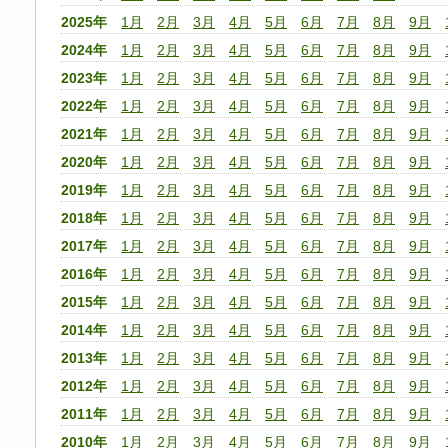
2025年
1月
2月
3月
4月
5月
6月
7月
8月
9月
2024年
1月
2月
3月
4月
5月
6月
7月
8月
9月
2023年
1月
2月
3月
4月
5月
6月
7月
8月
9月
2022年
1月
2月
3月
4月
5月
6月
7月
8月
9月
2021年
1月
2月
3月
4月
5月
6月
7月
8月
9月
2020年
1月
2月
3月
4月
5月
6月
7月
8月
9月
2019年
1月
2月
3月
4月
5月
6月
7月
8月
9月
2018年
1月
2月
3月
4月
5月
6月
7月
8月
9月
2017年
1月
2月
3月
4月
5月
6月
7月
8月
9月
2016年
1月
2月
3月
4月
5月
6月
7月
8月
9月
2015年
1月
2月
3月
4月
5月
6月
7月
8月
9月
2014年
1月
2月
3月
4月
5月
6月
7月
8月
9月
2013年
1月
2月
3月
4月
5月
6月
7月
8月
9月
2012年
1月
2月
3月
4月
5月
6月
7月
8月
9月
2011年
1月
2月
3月
4月
5月
6月
7月
8月
9月
2010年
1月
2月
3月
4月
5月
6月
7月
8月
9月