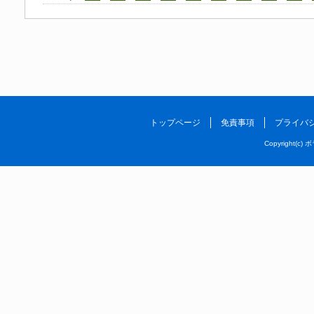
トップページ
免責事項
プライバ
Copyright(c) 