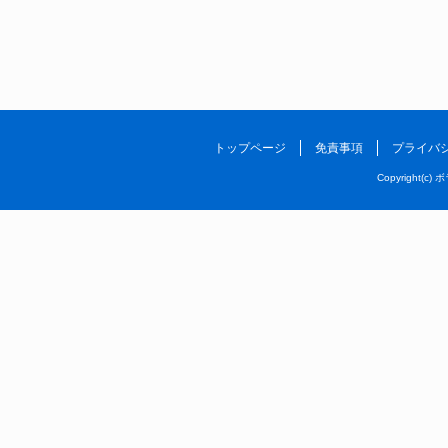
トップページ
免責事項
プライバ
Copyright(c) 