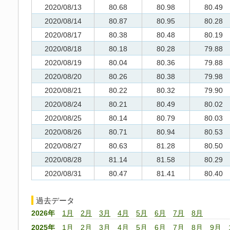
2020/08/13
80.68
80.98
80.49
2020/08/14
80.87
80.95
80.28
2020/08/17
80.38
80.48
80.19
2020/08/18
80.18
80.28
79.88
2020/08/19
80.04
80.36
79.88
2020/08/20
80.26
80.38
79.98
2020/08/21
80.22
80.32
79.90
2020/08/24
80.21
80.49
80.02
2020/08/25
80.14
80.79
80.03
2020/08/26
80.71
80.94
80.53
2020/08/27
80.63
81.28
80.50
2020/08/28
81.14
81.58
80.29
2020/08/31
80.47
81.41
80.40
過去データ
2026年
1月
2月
3月
4月
5月
6月
7月
8月
2025年
1月
2月
3月
4月
5月
6月
7月
8月
9月