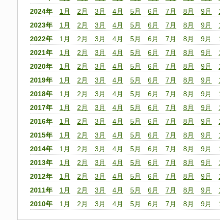
2024年
1月
2月
3月
4月
5月
6月
7月
8月
9月
2023年
1月
2月
3月
4月
5月
6月
7月
8月
9月
2022年
1月
2月
3月
4月
5月
6月
7月
8月
9月
2021年
1月
2月
3月
4月
5月
6月
7月
8月
9月
2020年
1月
2月
3月
4月
5月
6月
7月
8月
9月
2019年
1月
2月
3月
4月
5月
6月
7月
8月
9月
2018年
1月
2月
3月
4月
5月
6月
7月
8月
9月
2017年
1月
2月
3月
4月
5月
6月
7月
8月
9月
2016年
1月
2月
3月
4月
5月
6月
7月
8月
9月
2015年
1月
2月
3月
4月
5月
6月
7月
8月
9月
2014年
1月
2月
3月
4月
5月
6月
7月
8月
9月
2013年
1月
2月
3月
4月
5月
6月
7月
8月
9月
2012年
1月
2月
3月
4月
5月
6月
7月
8月
9月
2011年
1月
2月
3月
4月
5月
6月
7月
8月
9月
2010年
1月
2月
3月
4月
5月
6月
7月
8月
9月