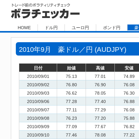
HOME
ドル円
ユーロ円
ポンド円
豪
2010年9月 豪ドル／円 (AUDJPY)
日付
始値
高値
安値
2010/09/01
75.13
77.01
74.89
2010/09/02
76.80
76.90
76.08
2010/09/03
76.62
78.05
76.30
2010/09/06
77.28
77.40
76.88
2010/09/07
77.11
77.29
76.08
2010/09/08
76.23
77.20
75.88
2010/09/09
77.09
77.67
76.82
2010/09/10
77.46
78.08
77.22