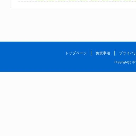
トップページ
免責事項
プライバ
Copyright(c) 