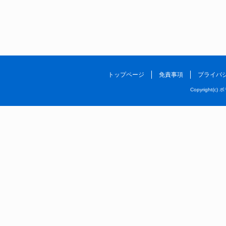
トップページ
免責事項
プライバ
Copyright(c) 