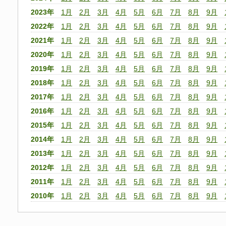
2023年
1月
2月
3月
4月
5月
6月
7月
8月
9月
2022年
1月
2月
3月
4月
5月
6月
7月
8月
9月
2021年
1月
2月
3月
4月
5月
6月
7月
8月
9月
2020年
1月
2月
3月
4月
5月
6月
7月
8月
9月
2019年
1月
2月
3月
4月
5月
6月
7月
8月
9月
2018年
1月
2月
3月
4月
5月
6月
7月
8月
9月
2017年
1月
2月
3月
4月
5月
6月
7月
8月
9月
2016年
1月
2月
3月
4月
5月
6月
7月
8月
9月
2015年
1月
2月
3月
4月
5月
6月
7月
8月
9月
2014年
1月
2月
3月
4月
5月
6月
7月
8月
9月
2013年
1月
2月
3月
4月
5月
6月
7月
8月
9月
2012年
1月
2月
3月
4月
5月
6月
7月
8月
9月
2011年
1月
2月
3月
4月
5月
6月
7月
8月
9月
2010年
1月
2月
3月
4月
5月
6月
7月
8月
9月