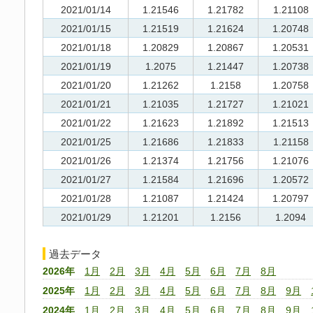
2021/01/14
1.21546
1.21782
1.21108
2021/01/15
1.21519
1.21624
1.20748
2021/01/18
1.20829
1.20867
1.20531
2021/01/19
1.2075
1.21447
1.20738
2021/01/20
1.21262
1.2158
1.20758
2021/01/21
1.21035
1.21727
1.21021
2021/01/22
1.21623
1.21892
1.21513
2021/01/25
1.21686
1.21833
1.21158
2021/01/26
1.21374
1.21756
1.21076
2021/01/27
1.21584
1.21696
1.20572
2021/01/28
1.21087
1.21424
1.20797
2021/01/29
1.21201
1.2156
1.2094
過去データ
2026年
1月
2月
3月
4月
5月
6月
7月
8月
2025年
1月
2月
3月
4月
5月
6月
7月
8月
9月
2024年
1月
2月
3月
4月
5月
6月
7月
8月
9月