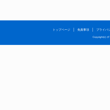
トップページ
免責事項
プライバ
Copyright(c) 